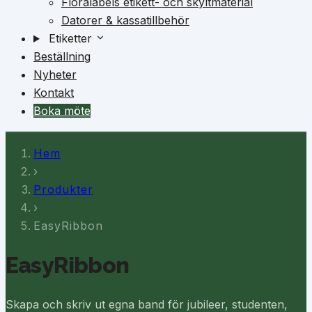
Floralabels etikett- och skyltmaterial
Datorer & kassatillbehör
Etiketter
Beställning
Nyheter
Kontakt
Boka möte
Hem
›
Produkter
›
EasyRibbon
EasyRibbon
Skapa och skriv ut egna band för jubileer, studenten,