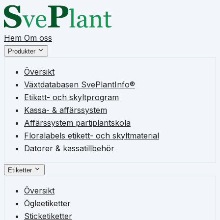
Hem
Om oss
Produkter
Översikt
Växtdatabasen SvePlantInfo®
Etikett- och skyltprogram
Kassa- & affärssystem
Affärssystem partiplantskola
Floralabels etikett- och skyltmaterial
Datorer & kassatillbehör
Etiketter
Översikt
Ögleetiketter
Sticketiketter