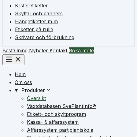
Klisteretiketter
Skyltar och banners
Hängetiketter m m
Etiketter på rulle
Skrivare och förbrukning
Beställning
Nyheter
Kontakt
Boka möte
Hem
Om oss
Produkter
Översikt
Växtdatabasen SvePlantInfo®
Etikett- och skyltprogram
Kassa- & affärssystem
Affärssystem partiplantskola