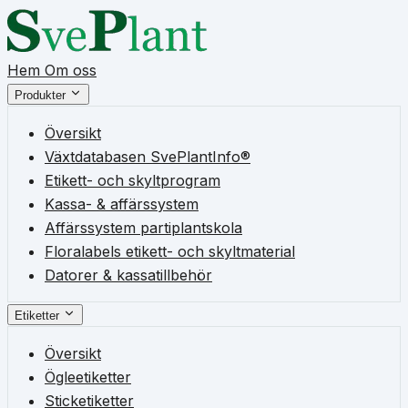
Hem
Om oss
Produkter
Översikt
Växtdatabasen SvePlantInfo®
Etikett- och skyltprogram
Kassa- & affärssystem
Affärssystem partiplantskola
Floralabels etikett- och skyltmaterial
Datorer & kassatillbehör
Etiketter
Översikt
Ögleetiketter
Sticketiketter